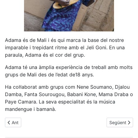
Adama és de Mali i és qui marca la base del nostre
imparable i trepidant ritme amb el Jeli Goni. En una
paraula, Adama és el cor del grup.
Adama té una àmplia experiència de treball amb molts
grups de Mali des de l’edat de18 anys.
Ha col·laborat amb grups com Nene Soumano, Djalou
Damba, Fanta Sourougou, Babani Kone, Mama Draba o
Paye Camara. La seva especialitat és la música
mandengue i bamanà.
Article anterior: Masara Traore
Article següen
Ant
Següent